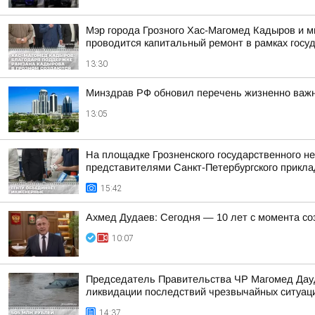
Мэр города Грозного Хас-Магомед Кадыров и м
проводится капитальный ремонт в рамках госуд
13:30
Минздрав РФ обновил перечень жизненно важ
13:05
На площадке Грозненского государственного н
представителями Санкт-Петербургского приклад
15:42
Ахмед Дудаев: Сегодня — 10 лет с момента с
10:07
Председатель Правительства ЧР Магомед Дауд
ликвидации последствий чрезвычайных ситуаци
14:37