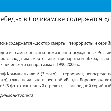
ебедь» в Соликамске содержатся «Д
ске содержатся «Доктор смерть», террористы и сери
одни из самых опасных пожизненно осужденных России.
еров, вводя им смертельные препараты и обкрадывая ж
к чеченского сепаратизма в 1990-2000-х.
уф Крымшамхалов* (3 фото) — террорист, непосредстве
ото), глава печально известной «Банды Боровкова», кот
в* (5 фото), «аптечный стрелок», — очередной серийный
осфинмониторинга