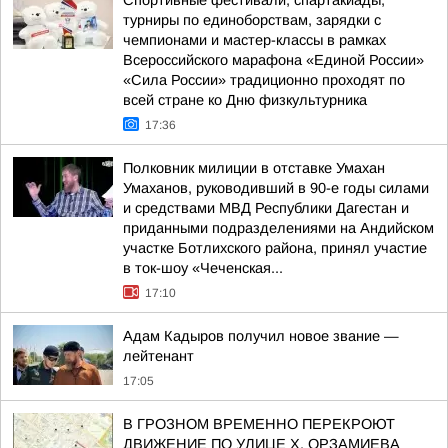
Спортивные фестивали, спартакиады,
турниры по единоборствам, зарядки с
чемпионами и мастер-классы в рамках
Всероссийского марафона «Единой России»
«Сила России» традиционно проходят по
всей стране ко Дню физкультурника
17:36
Полковник милиции в отставке Умахан
Умаханов, руководивший в 90-е годы силами
и средствами МВД Республики Дагестан и
приданными подразделениями на Андийском
участке Ботлихского района, принял участие
в ток-шоу «Чеченская...
17:10
Адам Кадыров получил новое звание —
лейтенант
17:05
В ГРОЗНОМ ВРЕМЕННО ПЕРЕКРОЮТ
ДВИЖЕНИЕ ПО УЛИЦЕ Х. ОРЗАМИЕВА