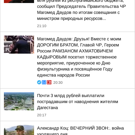
млн рублей из республиканского бюджета,
сообщил Председатель Правительства ЧР
Магомед Даудов по итогам совещания с
министром природных ресурсов...
21:10
Магомед Даудов: Друзья! Вместе с моим
ДОРОГИМ БРАТОМ, Главой ЧР, Героем
России РАМЗАНОМ АХМАТОВИЧЕМ
КАДЫРОВЫМ посетил торжественное
мероприятие, приуроченное ко Дню
физкультурника и посвящённое Году
единства народов России
20:30
Почти 3 млрд рублей выплатили
пострадавшим от наводнения жителям
Дагестана
20:17
Александр Коц: ВЕЧЕРНИЙ ЗВОН:. война
уходящего дня