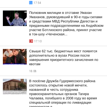
17:54
Полковник милиции в отставке Умахан
Умаханов, руководивший в 90-е годы силами
и средствами МВД Республики Дагестан и
приданными подразделениями на Андийском
участке Ботлихского района, принял участие
в ток-шоу «Чеченская...
17:10
Свыше 62 тыс. бюджетных мест появятся
дополнительно в вузах России после
завершения приоритетного зачисления по
квотам
18:08
В посёлке Дружба Гудермесского района
состоялось открытие новой мечети,
названной в честь сотрудника
правоохранительных органов Тагира
Чалаева, погибшего в 2008 году во время
специальной операции по ликвидации
террористов в...