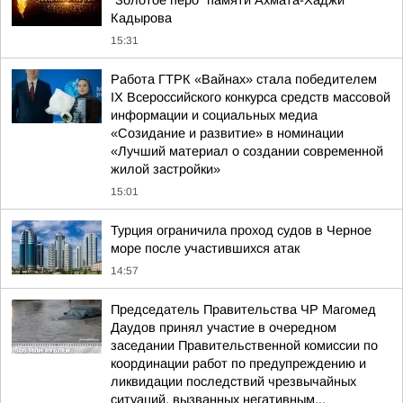
"Золотое перо" памяти Ахмата-Хаджи
Кадырова
15:31
Работа ГТРК «Вайнах» стала победителем
ІХ Всероссийского конкурса средств массовой
информации и социальных медиа
«Созидание и развитие» в номинации
«Лучший материал о создании современной
жилой застройки»
15:01
Турция ограничила проход судов в Черное
море после участившихся атак
14:57
Председатель Правительства ЧР Магомед
Даудов принял участие в очередном
заседании Правительственной комиссии по
координации работ по предупреждению и
ликвидации последствий чрезвычайных
ситуаций, вызванных негативным...