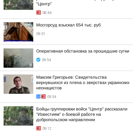
"Центр"
08:46
Мосгорсуд взыскал 654 тыс. руб
09:01
Оперативная обстановка за прошедшие сутки
09:54
Максим Григорьев: Свидетельства
вернувшихся из плена о зверствах украинских
неонацистов
09:54
Бойцы группировки войск "Центр" рассказали
"Известиям" о боевой работе на
добропольском направлении
09:12