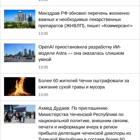
Минздрав РФ обновил перечень жизненно
важных и необходимых лекарственных
препаратов (ЖНВЛП), пишет «Коммерсант»
13:05
OpenAI приостановила разработку ИИ-
модели Astra — она оказалась слишком
умной
13:05
Более 60 жителей Чечни оштрафовали за
сжигание сухой травы и мусора
13:00
Ахмед Дудаев: По приглашению
Министерства Чеченской Республики по
национальной политике, внешним связям,
печати и информации вчера в регион
прибыла делегация чеченской диаспоры из
Турецкой Республики в составе более 50...