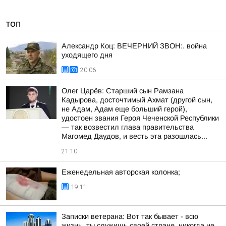
ТОП
Александр Коц: ВЕЧЕРНИЙ ЗВОН:. война
уходящего дня
20:06
Олег Царёв: Старший сын Рамзана
Кадырова, досточтимый Ахмат (другой сын,
не Адам, Адам еще больший герой),
удостоен звания Героя Чеченской Республики
— так возвестил глава правительства
Магомед Даудов, и весть эта разошлась...
21:10
Еженедельная авторская колонка;
19:11
Записки ветерана: Вот так бывает - всю
жизнь, ты служишь своей стране, никогда не