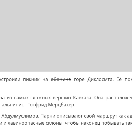
 устроили пикник на
обочине
горе Диклосмта. Её по
дна из самых сложных вершин Кавказа. Она расположе
 и альпинист Готфрид Мерцбахер.
 Абдулмуслимов. Парни описывают свой маршрут как ад: 
и лавиноопасные склоны, чтобы наконец побывать там, к