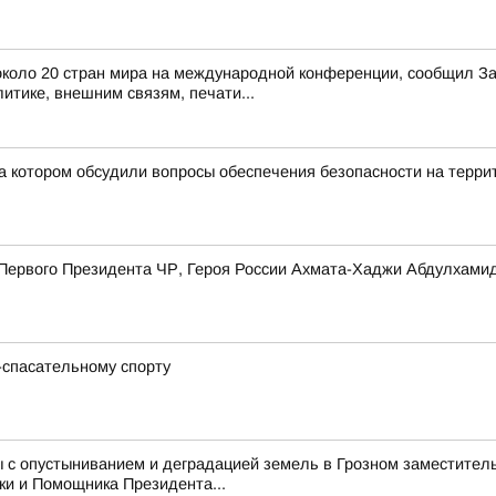
з около 20 стран мира на международной конференции, сообщил 
итике, внешним связям, печати...
а котором обсудили вопросы обеспечения безопасности на терри
я Первого Президента ЧР, Героя России Ахмата-Хаджи Абдулхам
-спасательному спорту
 с опустыниванием и деградацией земель в Грозном заместитель
ки и Помощника Президента...