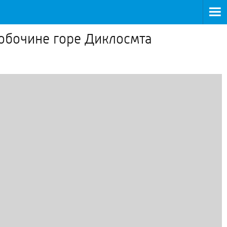
 обочине горе Диклосмта