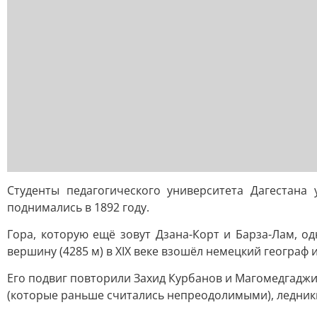
Студенты педагогического университета Дагестана
поднимались в 1892 году.
Гора, которую ещё зовут Дзана-Корт и Барза-Лам, о
вершину (4285 м) в XIX веке взошёл немецкий географ
Его подвиг повторили Захид Курбанов и Магомедгаджи
(которые раньше считались непреодолимыми), ледники 