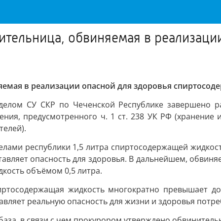
ительница, обвиняемая в реализаци
няемая в реализации опасной для здоровья спиртосо
елом СУ СКР по Чеченской Республике завершено ра
ния, предусмотренного ч. 1 ст. 238 УК РФ (хранение 
телей).
елами республики 1,5 литра спиртосодержащей жидкости
тавляет опасность для здоровья. В дальнейшем, обвиня
кость объёмом 0,5 литра.
иртосодержащая жидкость многократно превышает до
авляет реальную опасность для жизни и здоровья потре
база, в связи с чем прокурором утверждено обвинитель