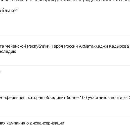
ублике"
та Чеченской Республики, Героя России Ахмата-Хаджи Кадырова
наследию
и
конференция, которая объединит более 100 участников почти из 
ная кампания о диспансеризации