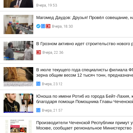
Вчера, 19:53
Магомед Даудов: Друзья! Провёл совещание, н
Вчера, 18:30
В Грозном активно идет строительство нового
Вчера, 22:36
В июле текущего года специалисты филиала Ф
зерна общим весом 12 тысяч тонн, предназначен
Вчера, 23:12
Юноша по имени Ротиб из города Бейт-Лахия, к
благодаря помощи Помощника Главы Чеченской 
Вчера, 21:57
Производители Чеченской Республики примут у
Москве, сообщает региональное Министерство 