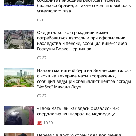
сохранить природные ресурсы планеты,
биоразнообразие, а также сократить выбросы
углекислого газа
09:03
Свидетельство о рождении может
потребоваться взрослым при оформлении
наследства и пенсии, сообщил вице-спикер
Госдумы Борис Чернышов
09:37
Начало магнитной бури на Земле сместилось
с ночи на вечерние часы воскресенья,
сообщил ведущий специалист центра погоды
"Фобос" Михаил Леус
09:37
«Твою мать, вы как здесь оказались?!»:
свердловчанин наорал на медведицу
10:29
Переезд в другую страну для получения